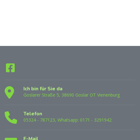
Ich bin für Sie da
Goslarer Straße 5, 38690 Goslar OT Vienenburg
Telefon
05324 - 787123, Whatsapp: 0171 - 3291942
E-Mail